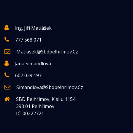
Ing. Jiří Matiášek
777 568 071
Matiasek
@
Sbdpelhrimov.cz
Jana Simandlová
607 029 197
Simandlova
@
Sbdpelhrimov.cz
SBD Pelhřimov, K silu 1154
393 01 Pelhřimov
IČ: 00222721